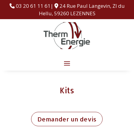
03 20 61 11 61|
24 Rue Paul Langevin, ZI du
Hellu, 59260 LEZENNES
Kits
Demander un devis