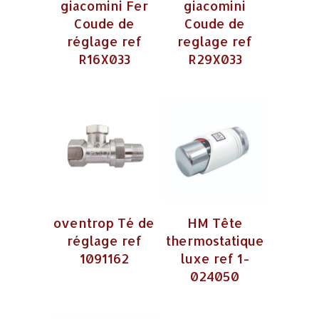
giacomini Fer
giacomini
Coude de
Coude de
réglage ref
reglage ref
R16X033
R29X033
oventrop Té de
HM Tête
réglage ref
thermostatique
1091162
luxe ref 1-
024050