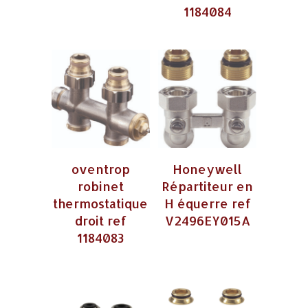
1184084
oventrop
Honeywell
robinet
Répartiteur en
thermostatique
H équerre ref
droit ref
V2496EY015A
1184083