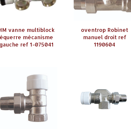
HM vanne multiblock
oventrop Robinet
équerre mécanisme
manuel droit ref
gauche ref 1-075041
1190604