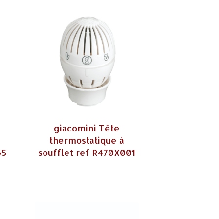
giacomini Tête
x
thermostatique à
65
soufflet ref R470X001