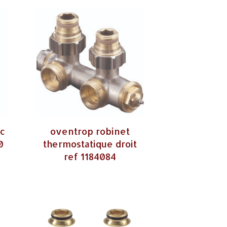
ec
oventrop robinet
0
thermostatique droit
ref 1184084