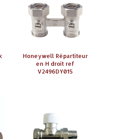
k
Honeywell Répartiteur
en H droit ref
V2496DY015