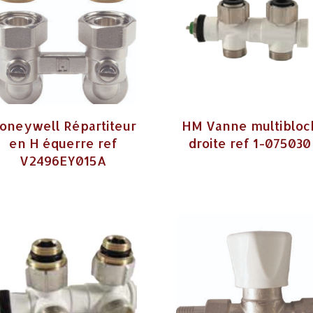
oneywell Répartiteur
HM Vanne multibloc
en H équerre ref
droite ref 1-075030
V2496EY015A