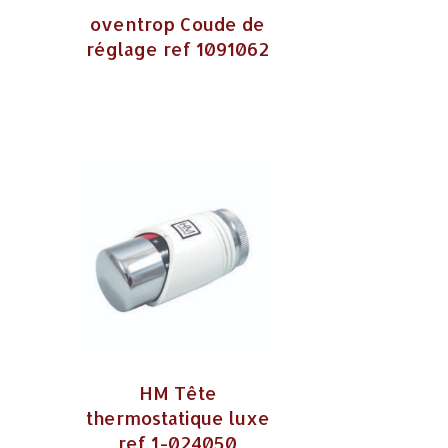
oventrop Coude de
e
réglage ref 1091062
HM Tête
thermostatique luxe
ref 1-024050