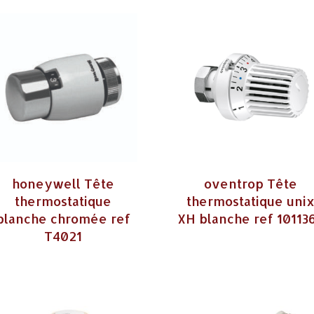
honeywell Tête
oventrop Tête
thermostatique
thermostatique uni
blanche chromée ref
XH blanche ref 10113
T4021