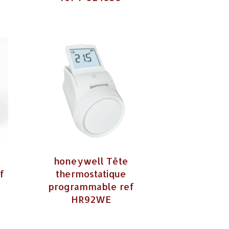
honeywell Tête
f
thermostatique
programmable ref
HR92WE