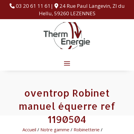
03 20 61 11 61|
24 Rue Paul Langevin, ZI du
Hellu, 59260 LEZENNES
oventrop Robinet
manuel équerre ref
1190504
Accueil
/
Notre gamme
/
Robinetterie
/