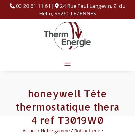
03 20 61 11 61|
24 Rue Paul Langevin, ZI du
Hellu, 59260 LEZENNES
honeywell Tête
thermostatique thera
4 ref T3019W0
Accueil
/
Notre gamme
/
Robinetterie
/