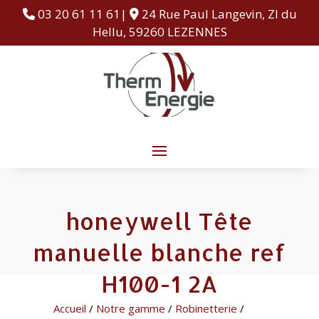
03 20 61 11 61|
24 Rue Paul Langevin, ZI du
Hellu, 59260 LEZENNES
honeywell Tête
manuelle blanche ref
H100-1 2A
Accueil
/
Notre gamme
/
Robinetterie
/