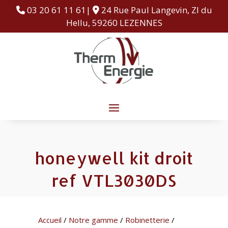
03 20 61 11 61|
24 Rue Paul Langevin, ZI du
Hellu, 59260 LEZENNES
honeywell kit droit
ref VTL3030DS
Accueil
/
Notre gamme
/
Robinetterie
/