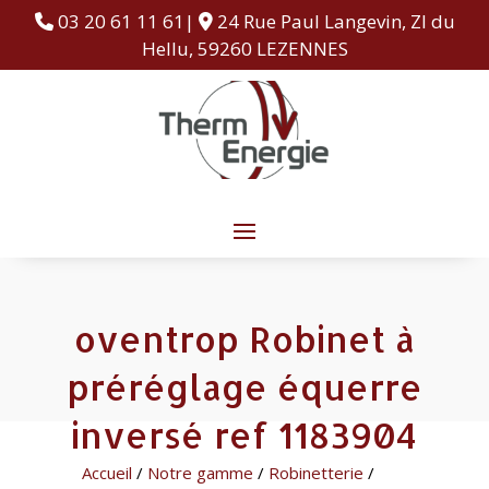
03 20 61 11 61|
24 Rue Paul Langevin, ZI du
Hellu, 59260 LEZENNES
oventrop Robinet à
préréglage équerre
inversé ref 1183904
Accueil
/
Notre gamme
/
Robinetterie
/