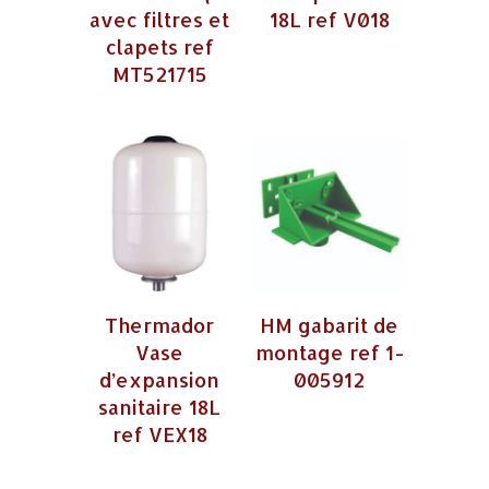
avec filtres et
18L ref V018
clapets ref
MT521715
Thermador
HM gabarit de
Vase
montage ref 1-
d’expansion
005912
sanitaire 18L
ref VEX18