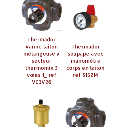
Thermador
Vanne laiton
Thermador
mélangeuse à
soupape avec
secteur
manomètre
thermomix 3
corps en laiton
voies 1_ ref
ref S15ZM
VC3V26