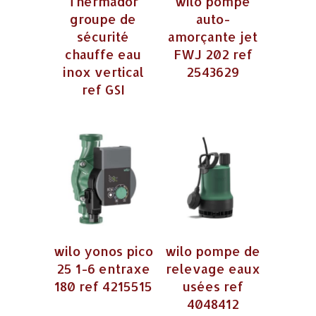
Thermador
wilo pompe
groupe de
auto-
sécurité
amorçante jet
chauffe eau
FWJ 202 ref
inox vertical
2543629
ref GSI
wilo yonos pico
wilo pompe de
25 1-6 entraxe
relevage eaux
180 ref 4215515
usées ref
4048412