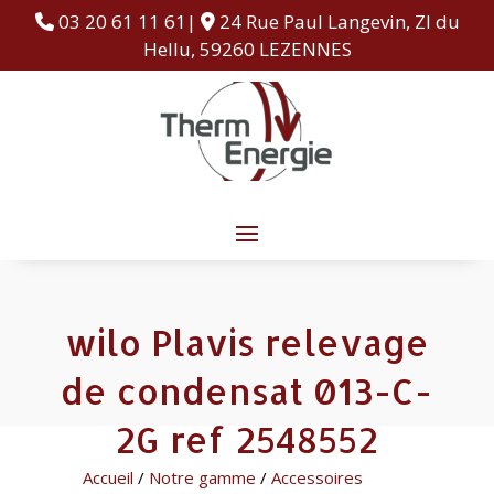
03 20 61 11 61|
24 Rue Paul Langevin, ZI du
Hellu, 59260 LEZENNES
wilo Plavis relevage
de condensat 013-C-
2G ref 2548552
Accueil
/
Notre gamme
/
Accessoires