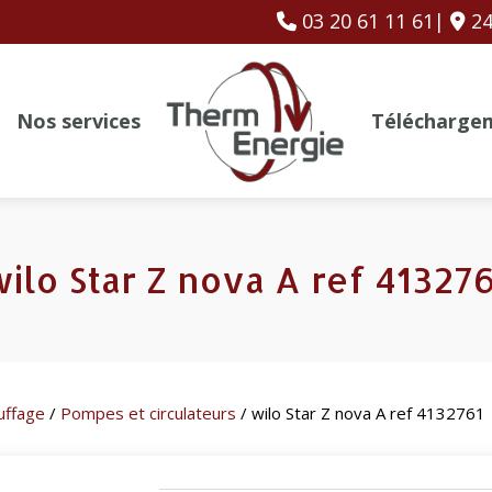
03 20 61 11 61|
24
Nos services
Télécharge
ilo Star Z nova A ref 41327
uffage
/
Pompes et circulateurs
/ wilo Star Z nova A ref 4132761