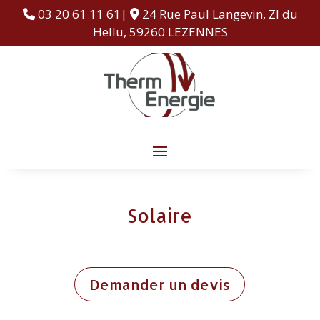
03 20 61 11 61|
24 Rue Paul Langevin, ZI du
Hellu, 59260 LEZENNES
Solaire
Demander un devis