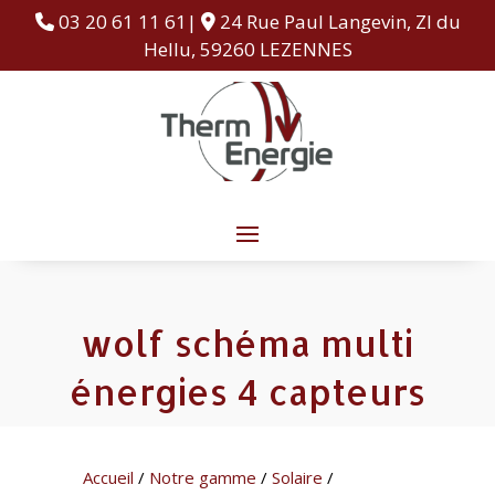
03 20 61 11 61|
24 Rue Paul Langevin, ZI du
Hellu, 59260 LEZENNES
wolf schéma multi
énergies 4 capteurs
Accueil
/
Notre gamme
/
Solaire
/