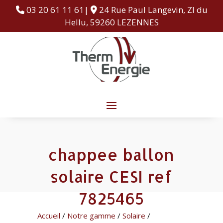
03 20 61 11 61|
24 Rue Paul Langevin, ZI du
Hellu, 59260 LEZENNES
chappee ballon
solaire CESI ref
7825465
Accueil
/
Notre gamme
/
Solaire
/