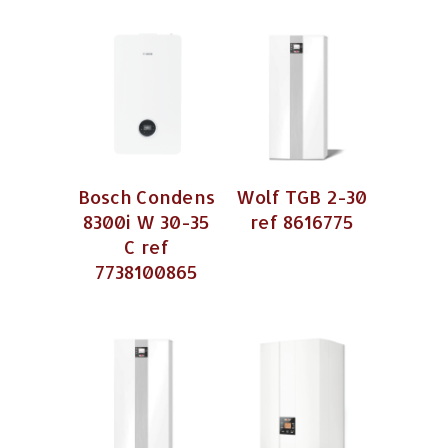
Bosch Condens
Wolf TGB 2-30
8300i W 30-35
ref 8616775
C ref
7738100865