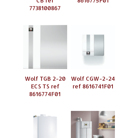
CB ref
8616775F01
7738100867
Wolf TGB 2-20
Wolf CGW-2-24
ECS TS ref
ref 8616741F01
8616774F01