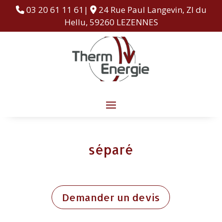
03 20 61 11 61|
24 Rue Paul Langevin, ZI du
Hellu, 59260 LEZENNES
séparé
Demander un devis