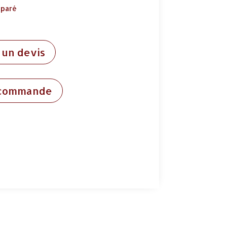
éparé
un devis
 commande