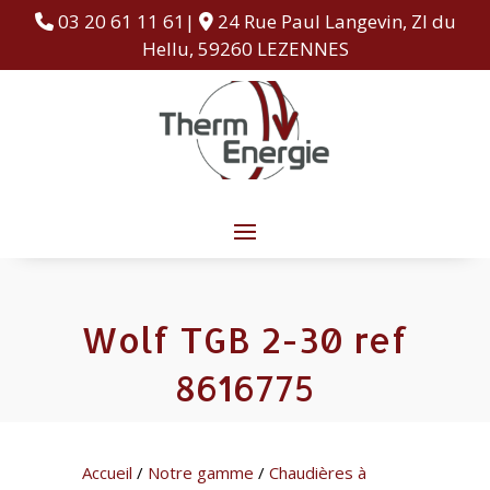
03 20 61 11 61|
24 Rue Paul Langevin, ZI du
Hellu, 59260 LEZENNES
Wolf TGB 2-30 ref
8616775
Accueil
/
Notre gamme
/
Chaudières à