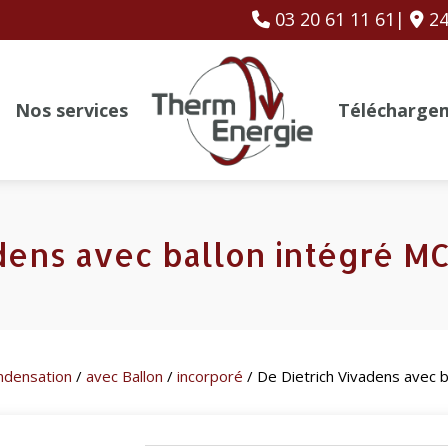
03 20 61 11 61|
24
Nos services
Télécharge
dens avec ballon intégré M
ndensation
/
avec Ballon
/
incorporé
/ De Dietrich Vivadens avec 