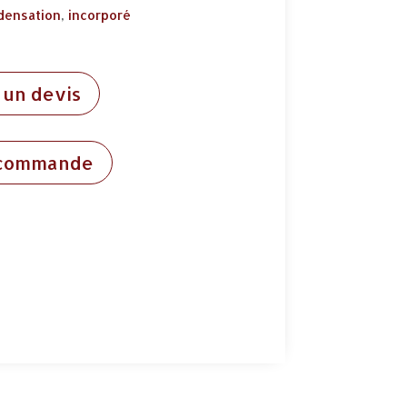
densation
,
incorporé
un devis
 commande