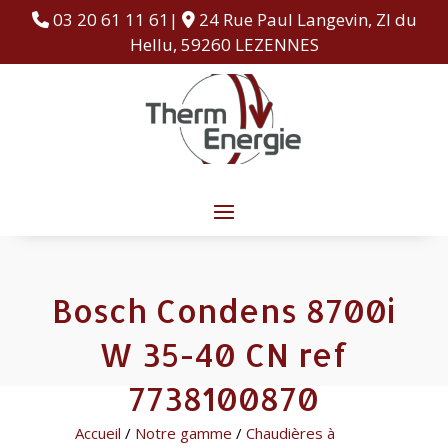
03 20 61 11 61|
24 Rue Paul Langevin, ZI du
Hellu, 59260 LEZENNES
Bosch Condens 8700i
W 35-40 CN ref
7738100870
Accueil
/
Notre gamme
/
Chaudières à