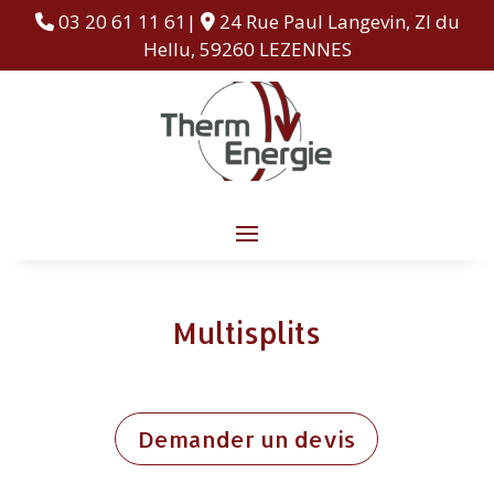
03 20 61 11 61|
24 Rue Paul Langevin, ZI du
Hellu, 59260 LEZENNES
Multisplits
Demander un devis