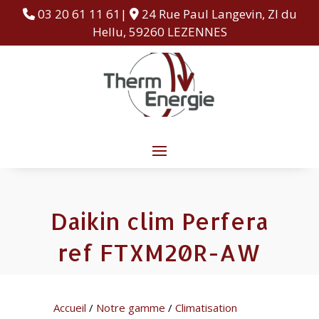
03 20 61 11 61|
24 Rue Paul Langevin, ZI du
Hellu, 59260 LEZENNES
Daikin clim Perfera
ref FTXM20R-AW
Accueil
/
Notre gamme
/
Climatisation