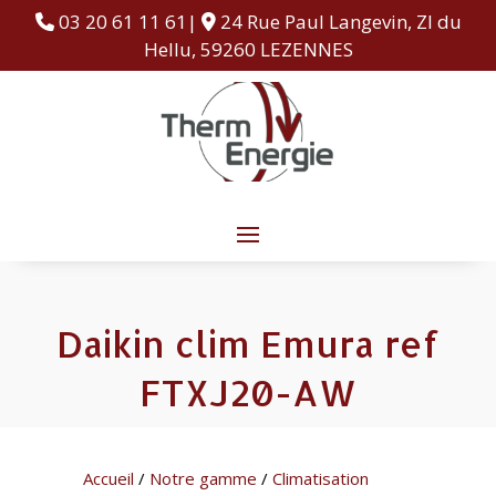
03 20 61 11 61|
24 Rue Paul Langevin, ZI du
Hellu, 59260 LEZENNES
Daikin clim Emura ref
FTXJ20-AW
Accueil
/
Notre gamme
/
Climatisation