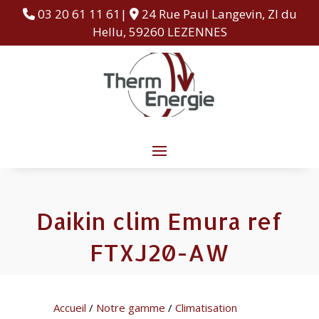
03 20 61 11 61|
24 Rue Paul Langevin, ZI du
Hellu, 59260 LEZENNES
Daikin clim Emura ref
FTXJ20-AW
Accueil
/
Notre gamme
/
Climatisation