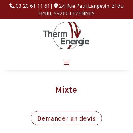
03 20 61 11 61|
24 Rue Paul Langevin, ZI du
Hellu, 59260 LEZENNES
Mixte
Demander un devis