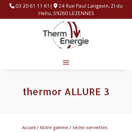
03 20 61 11 61|
24 Rue Paul Langevin, ZI du
Hellu, 59260 LEZENNES
thermor ALLURE 3
Accueil
/
Notre gamme
/
Sèche-serviettes