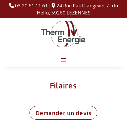
03 20 61 11 61|
24 Rue Paul Langevin, ZI du
Hellu, 59260 LEZENNES
Filaires
Demander un devis