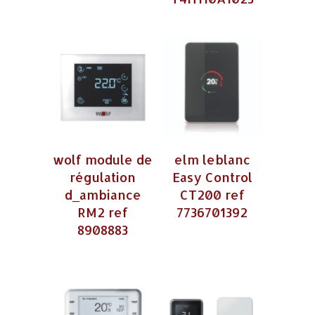
wolf module de
elm leblanc
régulation
Easy Control
d_ambiance
CT200 ref
RM2 ref
7736701392
8908883