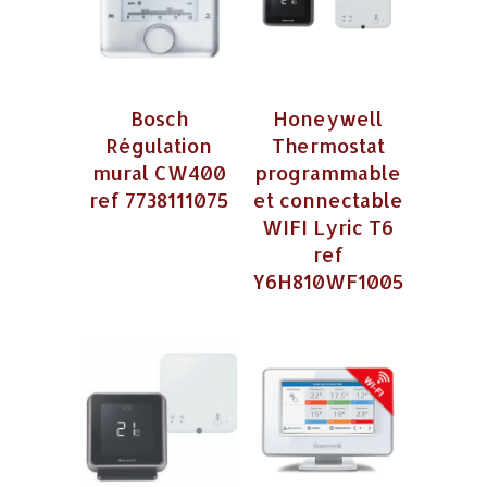
Bosch
Honeywell
Régulation
Thermostat
mural CW400
programmable
ref 7738111075
et connectable
WIFI Lyric T6
ref
Y6H810WF1005