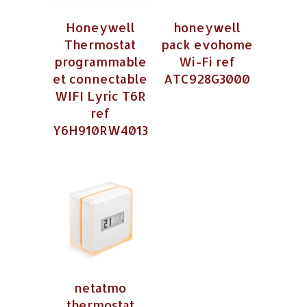
Honeywell
honeywell
Thermostat
pack evohome
programmable
Wi-Fi ref
et connectable
ATC928G3000
WIFI Lyric T6R
ref
Y6H910RW4013
netatmo
thermostat