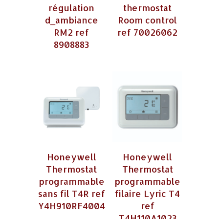
régulation
thermostat
d_ambiance
Room control
RM2 ref
ref 70026062
8908883
Honeywell
Honeywell
Thermostat
Thermostat
programmable
programmable
sans fil T4R ref
filaire Lyric T4
Y4H910RF4004
ref
T4H110A1023