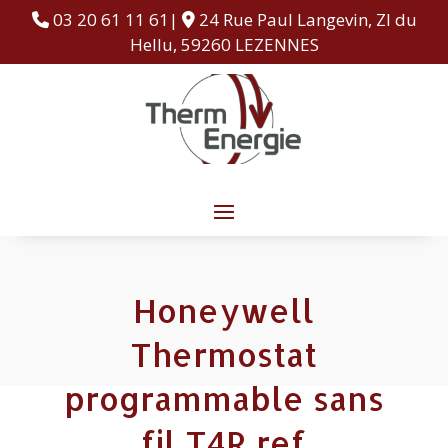
03 20 61 11 61|
24 Rue Paul Langevin, ZI du
Hellu, 59260 LEZENNES
Honeywell
Thermostat
programmable sans
fil T4R ref