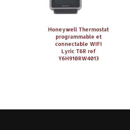
Honeywell Thermostat
programmable et
connectable WIFI
Lyric T6R ref
Y6H910RW4013