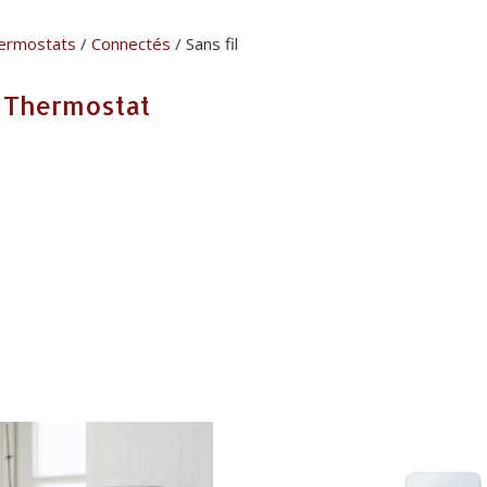
hermostats
/
Connectés
/ Sans fil
t Thermostat