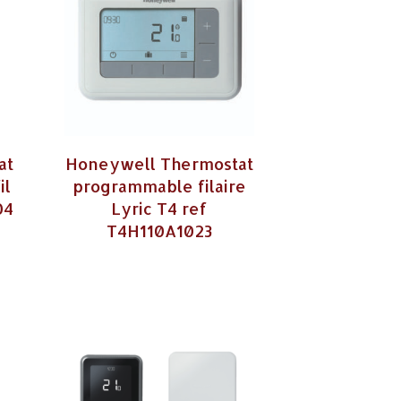
at
Honeywell Thermostat
il
programmable filaire
04
Lyric T4 ref
T4H110A1023