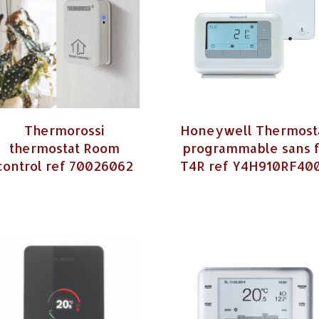
Thermorossi
Honeywell Thermost
thermostat Room
programmable sans f
control ref 70026062
T4R ref Y4H910RF40