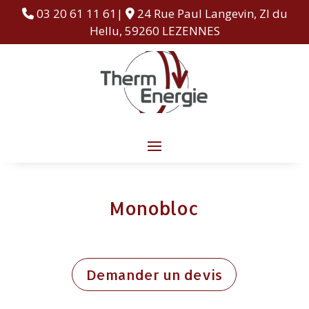
03 20 61 11 61|
24 Rue Paul Langevin, ZI du
Hellu, 59260 LEZENNES
Monobloc
Demander un devis