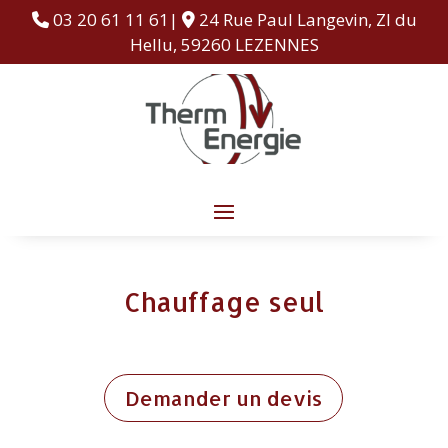
03 20 61 11 61|
24 Rue Paul Langevin, ZI du
Hellu, 59260 LEZENNES
Chauffage seul
Demander un devis