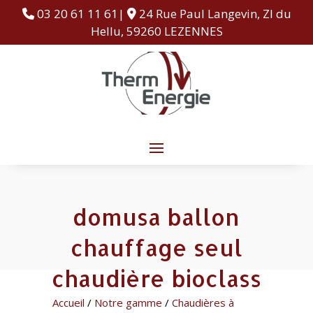
03 20 61 11 61|
24 Rue Paul Langevin, ZI du
Hellu, 59260 LEZENNES
domusa ballon
chauffage seul
chaudière bioclass
Accueil
/
Notre gamme
/
Chaudières à