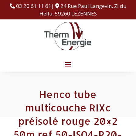
03 20 61 11 61|
24 Rue Paul Langevin, ZI du
Hellu, 59260 LEZENNES
Henco tube
multicouche RIXc
préisolé rouge 20×2
50m ref 50-ISO4-R20-