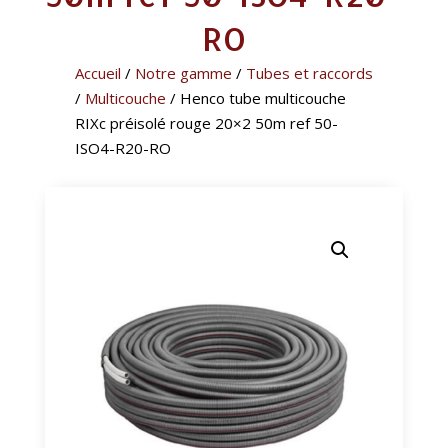
RO
Accueil
/
Notre gamme
/
Tubes et raccords
/
Multicouche
/ Henco tube multicouche
RIXc préisolé rouge 20×2 50m ref 50-
ISO4-R20-RO