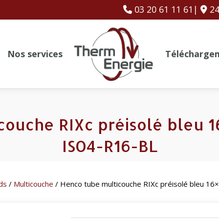
03 20 61 11 61|
24
Nos services
Télécharge
couche RIXc préisolé bleu 1
ISO4-R16-BL
ds
/
Multicouche
/ Henco tube multicouche RIXc préisolé bleu 1