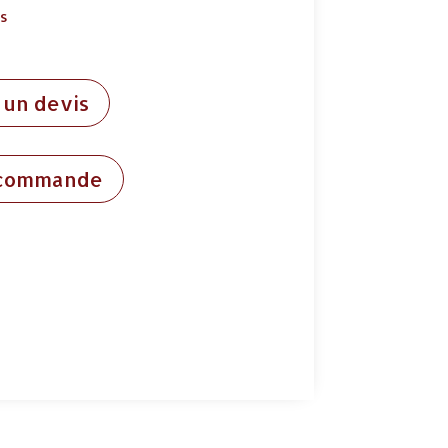
ds
un devis
 commande