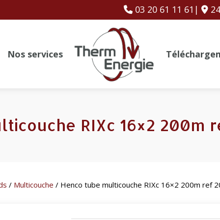
03 20 61 11 61|
24
Nos services
Télécharge
lticouche RIXc 16×2 200m r
ds
/
Multicouche
/ Henco tube multicouche RIXc 16×2 200m ref