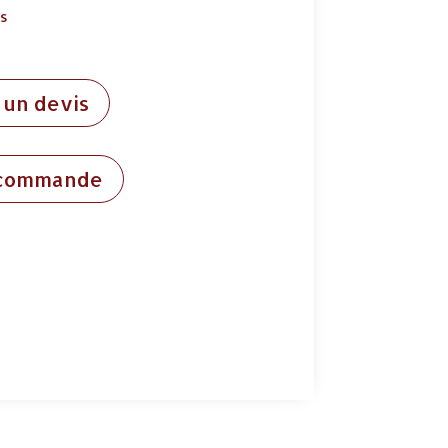
ds
un devis
 commande