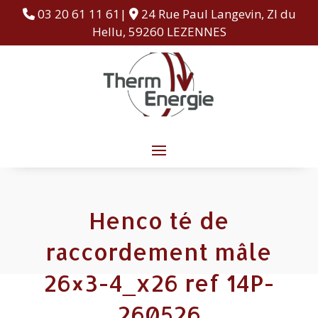
03 20 61 11 61|
24 Rue Paul Langevin, ZI du
Hellu, 59260 LEZENNES
Henco té de
raccordement mâle
26×3-4_x26 ref 14P-
260526