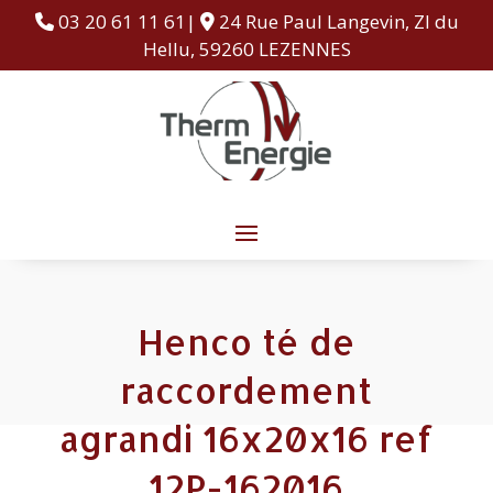
03 20 61 11 61|
24 Rue Paul Langevin, ZI du
Hellu, 59260 LEZENNES
Henco té de
raccordement
agrandi 16x20x16 ref
12P-162016