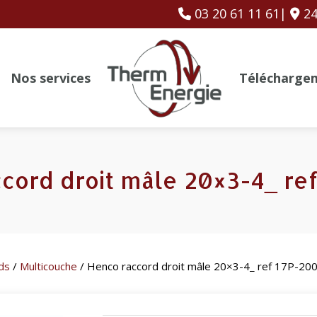
03 20 61 11 61|
24
Nos services
Télécharge
cord droit mâle 20×3-4_ re
ds
/
Multicouche
/ Henco raccord droit mâle 20×3-4_ ref 17P-20