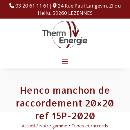
03 20 61 11 61|
24 Rue Paul Langevin, ZI du
Hellu, 59260 LEZENNES
Henco manchon de
raccordement 20×20
ref 15P-2020
Accueil
/
Notre gamme
/
Tubes et raccords