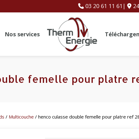
03 20 61 11 61|
24
Nos services
Télécharge
uble femelle pour platre 
ds
/
Multicouche
/ henco culasse double femelle pour platre ref