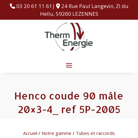
03 20 61 11 61|
24 Rue Paul Langevin, ZI du
Hellu, 59260 LEZENNES
Henco coude 90 mâle
20×3-4_ ref 5P-2005
Accueil
/
Notre gamme
/
Tubes et raccords