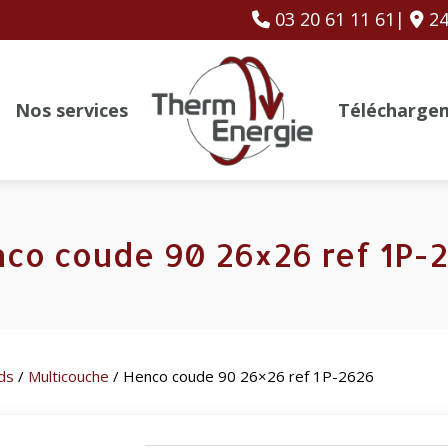
03 20 61 11 61|
24
Nos services
Télécharge
co coude 90 26×26 ref 1P-
ds
/
Multicouche
/ Henco coude 90 26×26 ref 1P-2626