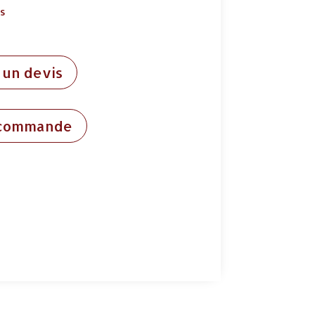
ds
un devis
 commande