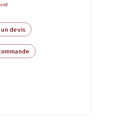
ectif
un devis
 commande