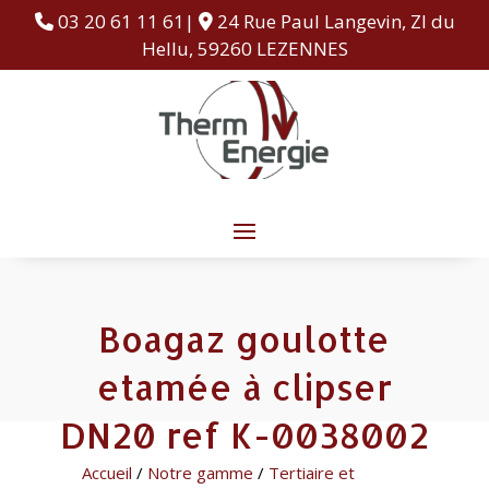
03 20 61 11 61|
24 Rue Paul Langevin, ZI du
Hellu, 59260 LEZENNES
Boagaz goulotte
etamée à clipser
DN20 ref K-0038002
Accueil
/
Notre gamme
/
Tertiaire et