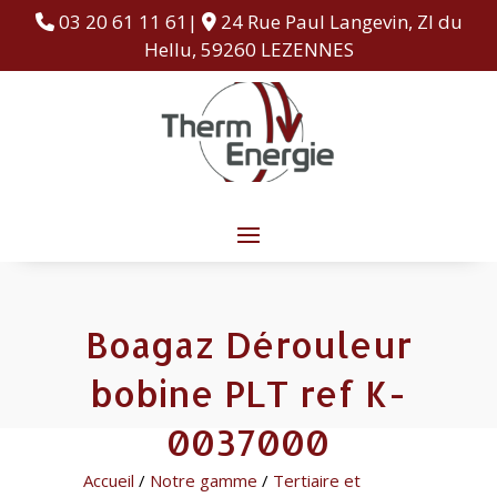
03 20 61 11 61|
24 Rue Paul Langevin, ZI du
Hellu, 59260 LEZENNES
Boagaz Dérouleur
bobine PLT ref K-
0037000
Accueil
/
Notre gamme
/
Tertiaire et