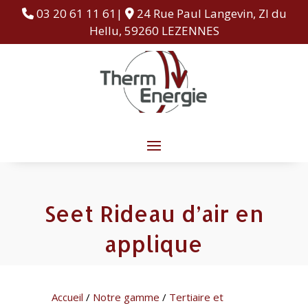
03 20 61 11 61|
24 Rue Paul Langevin, ZI du
Hellu, 59260 LEZENNES
Seet Rideau d’air en
applique
Accueil
/
Notre gamme
/
Tertiaire et