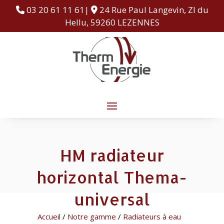
03 20 61 11 61|
24 Rue Paul Langevin, ZI du
Hellu, 59260 LEZENNES
HM radiateur
horizontal Thema-
universal
Accueil
/
Notre gamme
/
Radiateurs à eau