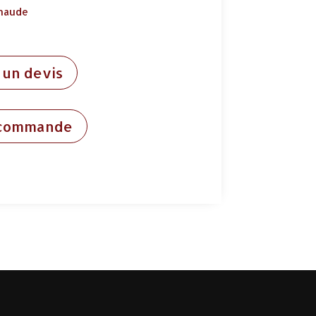
chaude
un devis
 commande