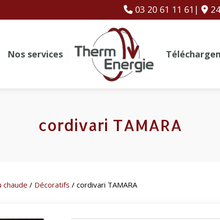
03 20 61 11 61|
24
Nos services
Télécharge
cordivari TAMARA
u chaude
/
Décoratifs
/ cordivari TAMARA