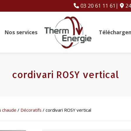
03 20 61 11 61|
24
Nos services
Télécharge
cordivari ROSY vertical
u chaude
/
Décoratifs
/ cordivari ROSY vertical