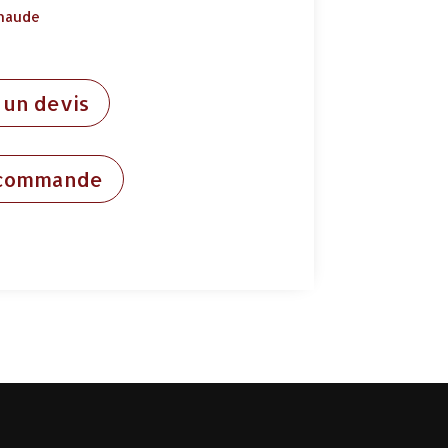
chaude
un devis
 commande