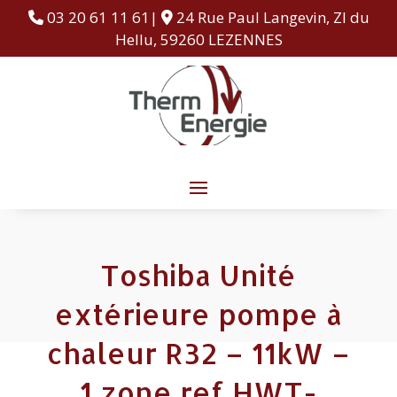
03 20 61 11 61|
24 Rue Paul Langevin, ZI du
Hellu, 59260 LEZENNES
Toshiba Unité
extérieure pompe à
chaleur R32 – 11kW –
1 zone ref HWT-