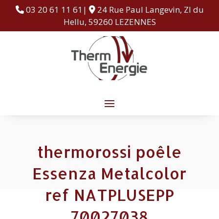
03 20 61 11 61|
24 Rue Paul Langevin, ZI du
Hellu, 59260 LEZENNES
thermorossi poêle
Essenza Metalcolor
ref NATPLUSEPP
70027038