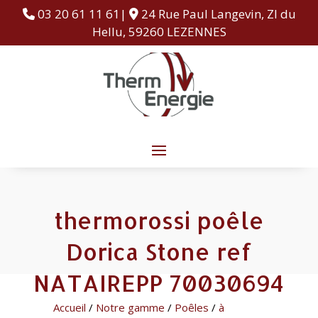
03 20 61 11 61|
24 Rue Paul Langevin, ZI du
Hellu, 59260 LEZENNES
thermorossi poêle
Dorica Stone ref
NATAIREPP 70030694
Accueil
/
Notre gamme
/
Poêles
/
à